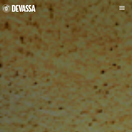
DEVASSA
APOIA O
CONSUMO
CONSCIENTE!
Você tem
mais de 18
anos?
NÃO
SIM