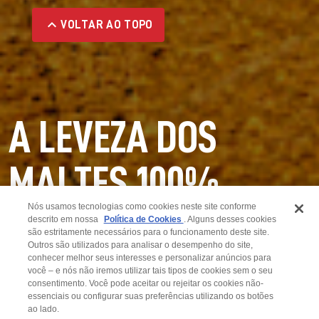
VOLTAR AO TOPO
A LEVEZA DOS
MALTES 100%
Nós usamos tecnologias como cookies neste site conforme
NATURAIS
descrito em nossa
Política de Cookies
. Alguns desses cookies
são estritamente necessários para o funcionamento deste site.
Outros são utilizados para analisar o desempenho do site,
conhecer melhor seus interesses e personalizar anúncios para
Beba com
você – e nós não iremos utilizar tais tipos de cookies sem o seu
moderação
consentimento. Você pode aceitar ou rejeitar os cookies não-
essenciais ou configurar suas preferências utilizando os botões
ao lado.
© HEINEKEN Brasil