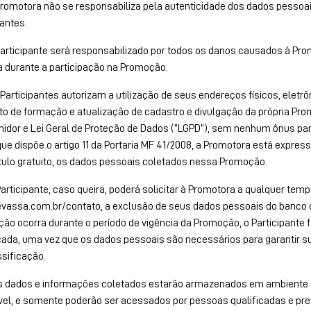
romotora não se responsabiliza pela autenticidade dos dados pessoa
pantes.
articipante será responsabilizado por todos os danos causados à Prom
 durante a participação na Promoção.
Participantes autorizam a utilização de seus endereços físicos, eletr
to de formação e atualização de cadastro e divulgação da própria Pro
dor e Lei Geral de Proteção de Dados (“LGPD”), sem nenhum ônus par
ue dispõe o artigo 11 da Portaria MF 41/2008, a Promotora está expre
ítulo gratuito, os dados pessoais coletados nessa Promoção.
articipante, caso queira, poderá solicitar à Promotora a qualquer temp
assa.com.br/contato, a exclusão de seus dados pessoais do banco 
ação ocorra durante o período de vigência da Promoção, o Participante f
cada, uma vez que os dados pessoais são necessários para garantir su
sificação.
 dados e informações coletados estarão armazenados em ambiente s
vel, e somente poderão ser acessados por pessoas qualificadas e pr