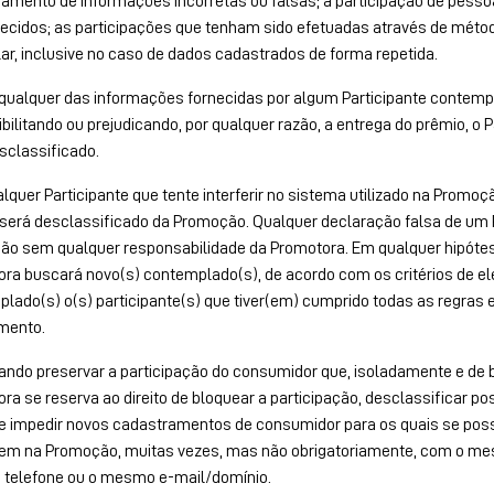
amento de informações incorretas ou falsas; a participação de pessoa
ecidos; as participações que tenham sido efetuadas através de método
lar, inclusive no caso de dados cadastrados de forma repetida.
qualquer das informações fornecidas por algum Participante contempla
bilitando ou prejudicando, por qualquer razão, a entrega do prêmio, o P
sclassificado.
lquer Participante que tente interferir no sistema utilizado na Promo
será desclassificado da Promoção. Qualquer declaração falsa de um 
o sem qualquer responsabilidade da Promotora. Em qualquer hipótese
ra buscará novo(s) contemplado(s), de acordo com os critérios de el
lado(s) o(s) participante(s) que tiver(em) cumprido todas as regras 
mento.
ando preservar a participação do consumidor que, isoladamente e de b
ra se reserva ao direito de bloquear a participação, desclassificar p
e impedir novos cadastramentos de consumidor para os quais se poss
em na Promoção, muitas vezes, mas não obrigatoriamente, com o mes
telefone ou o mesmo e-mail/domínio.