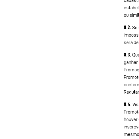
cadastr
estabel
ou simi
8.2.
Se 
impossi
será de
8.3.
Qua
ganhar 
Promoçã
Promoto
contemp
Regula
8.4.
Vis
Promoto
houver 
inscrev
mesmo 