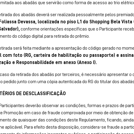
imitada aos abadás que servirão como forma de acesso ao trio elétric
etirada dos abadás deverá ser realizada pessoalmente pelos premiado
Foliassa Devassa, localizada no piso L1 do Shopping Bela Vista
Salvador),
conforme orientações específicas que o Participante rece
mento do código digital para retirada do prêmio.
etirada será feita mediante a apresentação do código gerado no mom
al com foto (RG, carteira de habilitação ou passaporte) e ass
zação e Responsabilidade em anexo (Anexo I).
caso da retirada dos abadás por terceiros, é necessário apresentar o
á o pedido junto com uma cópia autenticada do RG do titular dos aba
ITÉRIOS DE DESCLASSIFICAÇÃO
articipantes deverão observar as condições, formas e prazos de par
e Promoção em caso de fraude comprovada por meio de obtenção de be
ento de quaisquer das condições deste Regulamento, ficando, ainda, s
e aplicável. Para efeito desta disposição, considera-se fraude a par