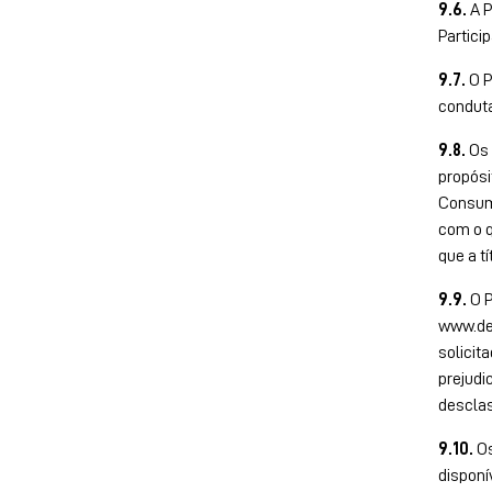
9.6.
A P
Partici
9.7.
O P
conduta
9.8.
Os 
propósi
Consumi
com o q
que a t
9.9.
O P
www.dev
solicit
prejudi
desclas
9.10.
Os
disponí