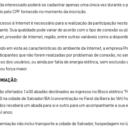
a interessado poderá se cadastrar apenas uma única vez durante o pe
do pelo CPF fornecido no momento da inscrição.
cesso à Internet é necessário para a realização da participação nest
pante. Sua qualidade pode variar de acordo com o tipo de conexão ou pl
net, provedor de Internet, região, entre outras variáveis como a dispon
do em vista as características do ambiente da Internet, a empresa Pr
ticipantes que não forem realizadas por problemas de conexão, no ser
so dos usuários, ou ainda por falta de energia elétrica, sem exclusã
 ou força maior.
EMIAÇÃO:
o ofertados 1.400 abadás destinados ao ingresso no Bloco elétrico “Fo
30
na cidade de Salvador/BA (concentração no Farol da Barra às
16h
)
ho
os receberá um abadá para si e outro para um acompanhante a sua e
o) anos.
premiação não inclui transporte a cidade de Salvador, hospedagem no l