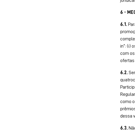
jurídica
6 - M
6.1.
Para
promo
complet
in”: (i
com os 
ofertas
6.2.
Ser
quatroc
Partici
Regula
como o 
prêmios
dessa v
6.3.
Não