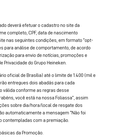
ado deverá efetuar o cadastro no site da
ome completo, CPF, data de nascimento
ceite nas seguintes condições, em formato “opt-
ões para análise de comportamento, de acordo
orização para envio de notícias, promoções e
de Privacidade do Grupo Heineken.
 oficial de Brasília) até o limite de 1.400 (mil e
serão entregues dois abadás para cada
ção válida conforme as regras desse
béns, você está na nossa Foliassa”, assim
ções sobre dia/hora/local de resgate dos
ceberão automaticamente a mensagem “Não foi
serão contempladas com a premiação.
 básicas da Promoção.