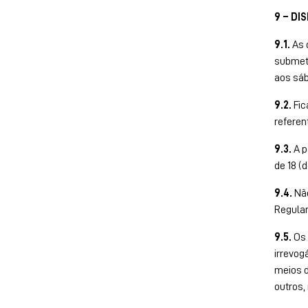
9 – DI
9.1.
As 
submet
aos sáb
9.2.
Fic
referen
9.3.
A p
de 18 (
9.4.
Não
Regula
9.5.
Os 
irrevog
meios d
outros,