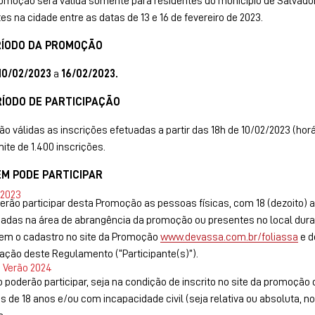
promoção será válida somente para residentes do município de Salvad
es na cidade entre as datas de 13 e 16 de fevereiro de 2023.
ERÍODO DA PROMOÇÃO
10/02/2023
a
16/02/2023.
RÍODO DE PARTICIPAÇÃO
o válidas as inscrições efetuadas a partir das 18h de 10/02/2023 (horár
mite de 1.400 inscrições.
EM PODE PARTICIPAR
 2023
rão participar desta Promoção as pessoas físicas, com 18 (dezoito) a
iadas na área de abrangência da promoção ou presentes no local dura
em o cadastro no site da Promoção
www.devassa.com.br/foliassa
e d
pação deste Regulamento (“Participante(s)”).
 Verão 2024
 poderão participar, seja na condição de inscrito no site da promoç
 de 18 anos e/ou com incapacidade civil (seja relativa ou absoluta, n