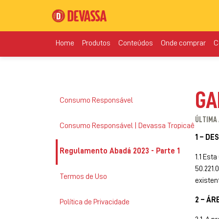
Home
Produtos
Conteúdos
Onde comprar
C
GA
Consumo Responsável
DEVASSA
ÚLTIMA 
Consumo Responsável | Devassa Tropicaê
APOIA O
1 – DE
Regulamento Abadá 2023 - Parte 1
CONSUMO
1.1 Est
50.221.
Termos de Uso
CONSCIENTE!
existen
2 – Á
Política de Privacidade
Você tem mais de 18