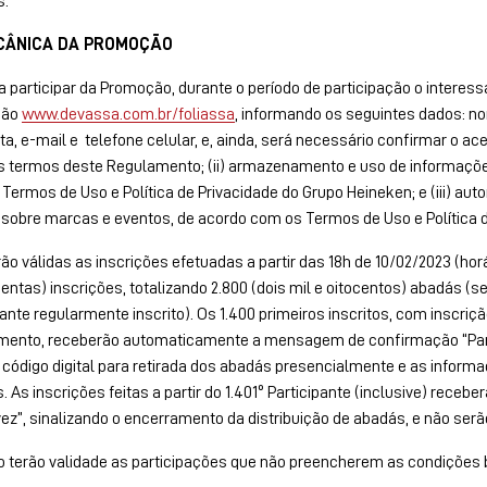
s.
ECÂNICA DA PROMOÇÃO
 participar da Promoção, durante o período de participação o interess
ção
www.devassa.com.br/foliassa
, informando os seguintes dados: n
a, e-mail e telefone celular, e, ainda, será necessário confirmar o a
) os termos deste Regulamento; (ii) armazenamento e uso de informaç
Termos de Uso e Política de Privacidade do Grupo Heineken; e (iii) aut
 sobre marcas e eventos, de acordo com os Termos de Uso e Política 
ão válidas as inscrições efetuadas a partir das 18h de 10/02/2023 (horário
entas) inscrições, totalizando 2.800 (dois mil e oitocentos) abadás (
pante regularmente inscrito). Os 1.400 primeiros inscritos, com inscri
mento, receberão automaticamente a mensagem de confirmação “Para
código digital para retirada dos abadás presencialmente e as informa
. As inscrições feitas a partir do 1.401º Participante (inclusive) re
ez”, sinalizando o encerramento da distribuição de abadás, e não 
 terão validade as participações que não preencherem as condições