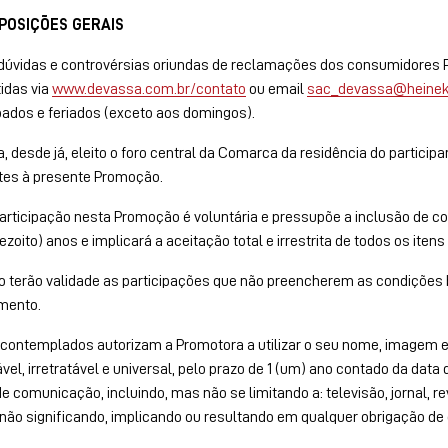
SPOSIÇÕES GERAIS
dúvidas e controvérsias oriundas de reclamações dos consumidores P
idas via
www.devassa.com.br/contato
ou email
sac_devassa@heinek
ados e feriados (exceto aos domingos).
a, desde já, eleito o foro central da Comarca da residência do partici
tes à presente Promoção.
articipação nesta Promoção é voluntária e pressupõe a inclusão de c
dezoito) anos e implicará a aceitação total e irrestrita de todos os ite
 terão validade as participações que não preencherem as condições
mento.
contemplados autorizam a Promotora a utilizar o seu nome, imagem e 
ável, irretratável e universal, pelo prazo de 1 (um) ano contado da dat
e comunicação, incluindo, mas não se limitando a: televisão, jornal, revi
 não significando, implicando ou resultando em qualquer obrigação d