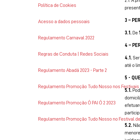
2.1. A 
anos?
Política de Cookies
present
3 – P
Acesso a dados pessoais
NÃO
SIM
3.1.
De
Regulamento Carnaval 2022
4 – PE
Regras de Conduta | Redes Sociais
4.1.
Serã
até o li
Regulamento Abadá 2023 - Parte 2
5 - QU
Regulamento Promoção Tudo Nosso nos Festivais
5.1.
Pode
domicil
Regulamento Promoção Ó PAI Ó 2 2023
efetuar
partici
Regulamento Promoção Tudo Nosso no Festival de
5.2.
Não
menores