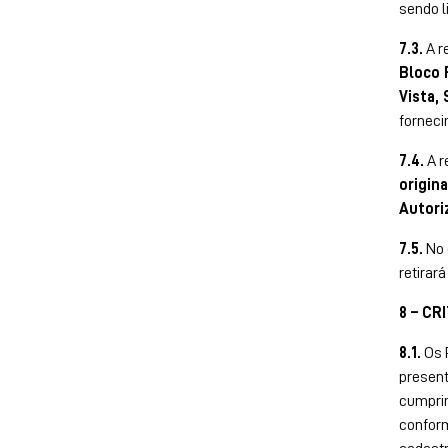
sendo l
7.3.
A r
Bloco 
Vista, 
forneci
7.4.
A r
origin
Autori
7.5.
No 
retirar
8 – CR
8.1.
Os P
present
cumprim
conform