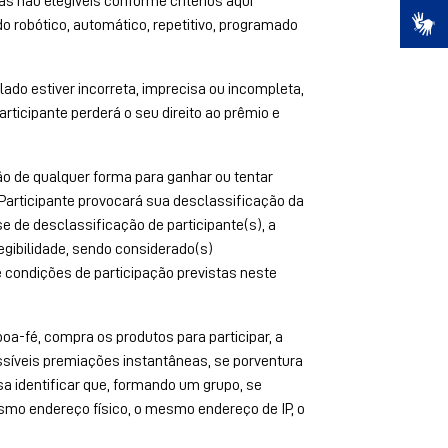
s não elegíveis conforme critérios aqui
 robótico, automático, repetitivo, programado
do estiver incorreta, imprecisa ou incompleta,
articipante perderá o seu direito ao prêmio e
ção de qualquer forma para ganhar ou tentar
Participante provocará sua desclassificação da
 de desclassificação de participante(s), a
egibilidade, sendo considerado(s)
e condições de participação previstas neste
oa-fé, compra os produtos para participar, a
ossíveis premiações instantâneas, se porventura
a identificar que, formando um grupo, se
mo endereço físico, o mesmo endereço de IP, o