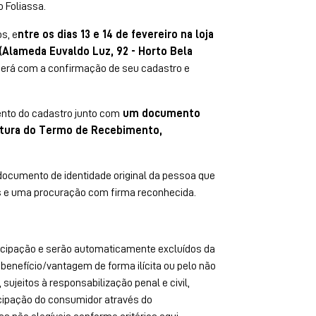
o Foliassa.
s, e
ntre os dias 13 e 14 de fevereiro na loja
 (Alameda Euvaldo Luz, 92 - Horto Bela
berá com a confirmação de seu cadastro e
ento do cadastro junto com
um documento
inatura do Termo de Recebimento,
 documento de identidade original da pessoa que
dás e uma procuração com firma reconhecida.
ticipação e serão automaticamente excluídos da
nefício/vantagem de forma ilícita ou pelo não
ujeitos à responsabilização penal e civil,
ticipação do consumidor através do